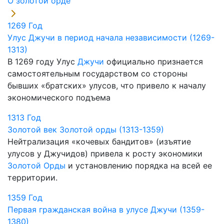
О золотой орде
1269
Год
Улус Джучи в период начала независимости (1269-
1313)
В 1269 году Улус
Джучи
официально признается
самостоятельным государством со стороны
бывших «братских» улусов, что привело к началу
экономического подъема
1313
Год
Золотой век Золотой орды (1313-1359)
Нейтрализация «кочевых бандитов» (изъятие
улусов у Джучидов) привела к росту экономики
Золотой Орды
и установлению порядка на всей ее
территории.
1359
Год
Первая гражданская война в улусе Джучи (1359-
1380)