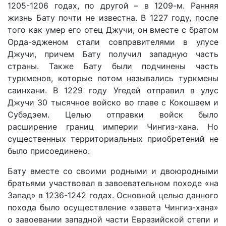
1205-1206 годах, по другой – в 1209-м. Ранняя
жизнь Бату почти не известна. В 1227 году, после
того как умер его отец Джучи, он вместе с братом
Орда-эдженом стали совправителями в улусе
Джучи, причем Бату получил западную часть
страны. Также Бату были подчинены часть
туркменов, которые потом назывались туркмены
саинхани. В 1229 году Угедей отправил в улус
Джучи 30 тысячное войско во главе с Кокошаем и
Субэдэем. Целью отправки войск было
расширение границ империи Чингиз-хана. Но
существенных территориальных приобретений не
было присоединено.
Бату вместе со своими родными и двоюродными
братьями участвовал в завоевательном походе «на
Запад» в 1236-1242 годах. Основной целью данного
похода было осуществление «завета Чингиз-хана»
о завоевании западной части Евразийской степи и