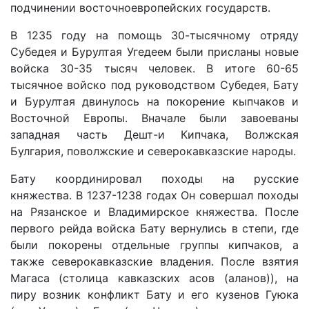
подчинении восточноевропейских государств.
В 1235 году на помощь 30-тысячному отряду
Субедея и Бурултая Угедеем были присланы новые
войска 30-35 тысяч человек. В итоге 60-65
тысячное войско под руководством Субедея, Бату
и Бурултая двинулось на покорение кыпчаков и
Восточной Европы. Вначале были завоеваны
западная часть Дешт-и Кипчака, Волжская
Булгария, поволжские и северокавказские народы.
Бату координировал походы на русские
княжества. В 1237-1238 годах Он совершал походы
на Рязанское и Владимирское княжества. После
первого рейда войска Бату вернулись в степи, где
были покорены отдельные группы кипчаков, а
также северокавказские владения. После взятия
Магаса (столица кавказских асов (аланов)), на
пиру возник конфликт Бату и его кузенов Гуюка