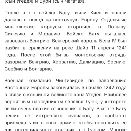
(сын Угедея) и Бури (сын Чагатая).
После этого войска Бату взяли Киев и пошли
дальше в поход на восточную Европу. Отдельные
монгольские корпусы вторглись в Польшу,
Силезию и Моравию. Войско Бату пыталась
завоевать Венгрию. Венгерский король Бела IV был
разбит в сражении на реке Шайо 11 апреля 1241
года. После этой битвы монгольские отряды
разорили Венгрию, Хорватию, Далмацию, Боснию,
Сербию и Болгарию.
Военная компания Чингизидов по завоеванию
Восточной Европы закончилась в начале 1242 года
в связи с кончиной великого хана Угедея. Наиболее
вероятным наследником являлся Гуюк, у которого
были очень плохие отношения с Бату. В итоге Бату
решил не истреблять кыпчаков, а наоборот
привлекать их в свою армию, чтобы пополнить ее
для потенциального конфликта с Гуюком. Многие