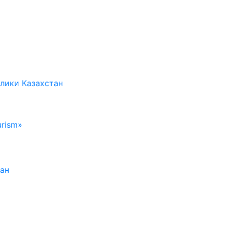
лики Казахстан
rism»
тан