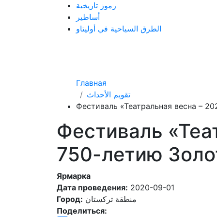
رموز تاريخية
أساطير
الطرق السياحية في أوليتاو
Главная
تقويم الأحداث
Фестиваль «Театральная весна – 2
Фестиваль «Теа
750-летию Золо
Ярмарка
Дата проведения:
2020-09-01
Город:
منطقة تركستان
Поделиться: