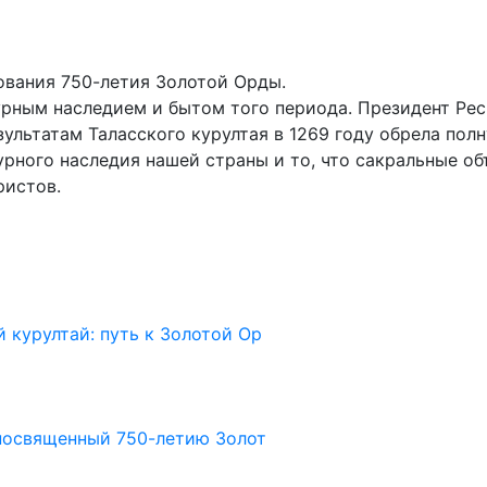
ования 750-летия Золотой Орды.
урным наследием и бытом того периода. Президент Ре
зультатам Таласского курултая в 1269 году обрела пол
урного наследия нашей страны и то, что сакральные об
ристов.
 курултай: путь к Золотой Ор
 посвященный 750-летию Золот