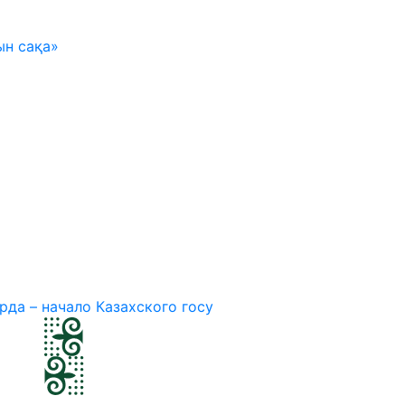
ын сақа»
рда – начало Казахского госу