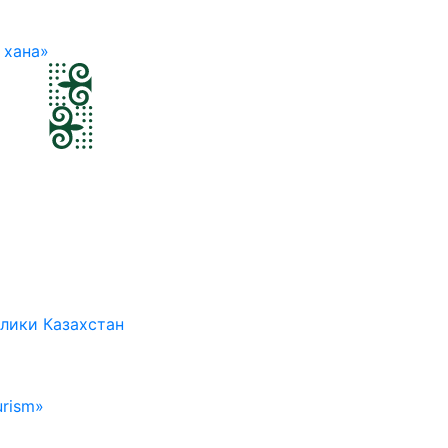
 хана»
лики Казахстан
rism»