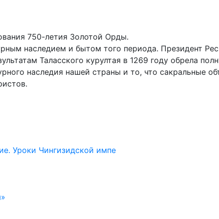
ования 750-летия Золотой Орды.
урным наследием и бытом того периода. Президент Ре
зультатам Таласского курултая в 1269 году обрела пол
урного наследия нашей страны и то, что сакральные об
ристов.
дие. Уроки Чингизидской импе
м»