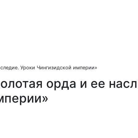
аследие. Уроки Чингизидской империи»
олотая орда и ее насл
мперии»