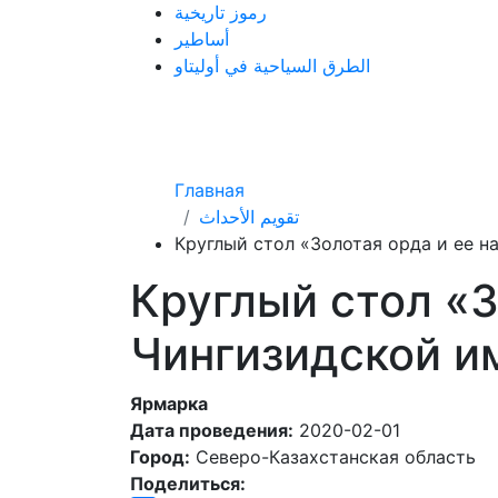
رموز تاريخية
أساطير
الطرق السياحية في أوليتاو
Главная
تقويم الأحداث
Круглый стол «Золотая орда и ее н
Круглый стол «З
Чингизидской и
Ярмарка
Дата проведения:
2020-02-01
Город:
Северо-Казахстанская область
Поделиться: