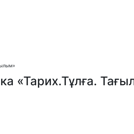
ғылым»
ка «Тарих.Тұлға. Тағ