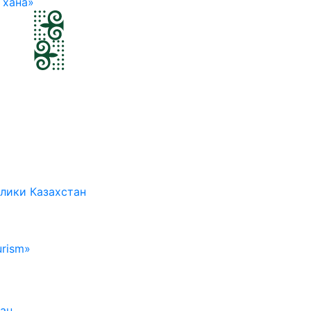
 хана»
лики Казахстан
rism»
тан