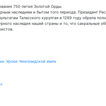
ования 750-летия Золотой Орды.
урным наследием и бытом того периода. Президент Ре
зультатам Таласского курултая в 1269 году обрела пол
урного наследия нашей страны и то, что сакральные об
ристов.
дие. Уроки Чингизидской импе
м»