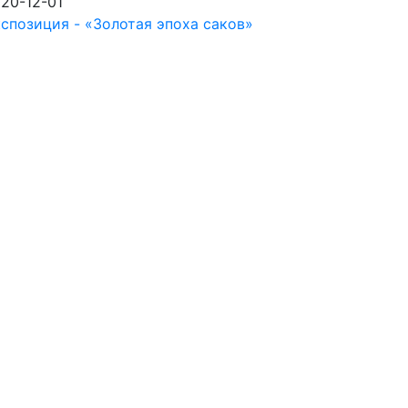
20-12-01
спозиция - «Золотая эпоха саков»