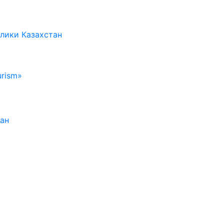
лики Казахстан
rism»
тан