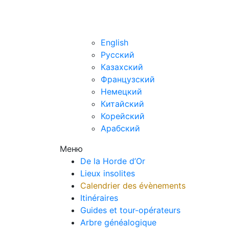
fr
English
Русский
Казахский
Французский
Немецкий
Китайский
Корейский
Арабский
Меню
De la Horde d’Or
Lieux insolites
Calendrier des évènements
Itinéraires
Guides et tour-opérateurs
Arbre généalogique