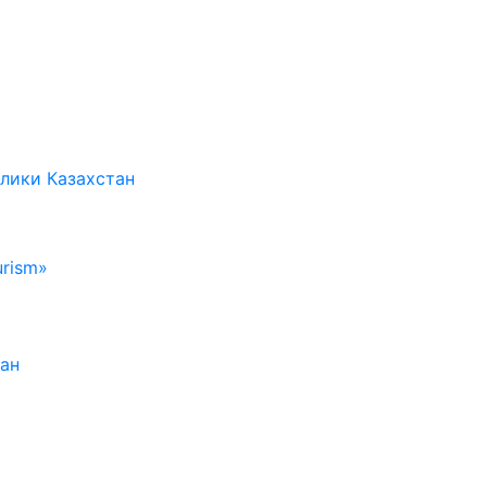
лики Казахстан
rism»
тан