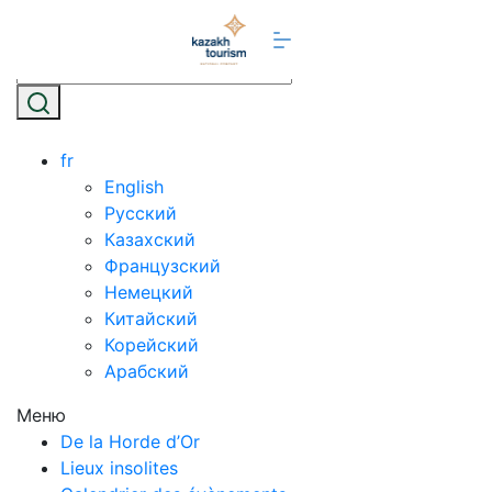
fr
English
Русский
Казахский
Французский
Немецкий
Китайский
Корейский
Арабский
Меню
De la Horde d’Or
Lieux insolites