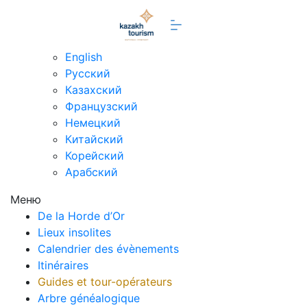
fr
English
Русский
Казахский
Французский
Немецкий
Китайский
Корейский
Арабский
Меню
De la Horde d’Or
Lieux insolites
Calendrier des évènements
Itinéraires
Guides et tour-opérateurs
Arbre généalogique