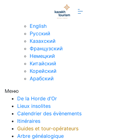
fr
English
Русский
Казахский
Французский
Немецкий
Китайский
Корейский
Арабский
Меню
De la Horde d’Or
Lieux insolites
Calendrier des évènements
Itinéraires
Guides et tour-opérateurs
Arbre généalogique