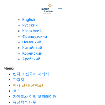
ko
English
Русский
Казахский
Французский
Немецкий
Китайский
Корейский
Арабский
Меню
킵차크 칸국에 데헤서
관광지
행사 달력(진행표)
코스
가이드와 여행 오퍼레이터
유전학적 나무