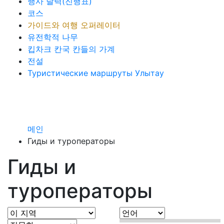
행사 달력(진행표)
코스
가이드와 여행 오퍼레이터
유전학적 나무
킵차크 칸국 칸들의 가계
전설
Туристические маршруты Улытау
메인
Гиды и туроператоры
Гиды и
туроператоры