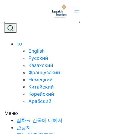
ko
English
Русский
Казахский
Французский
Немецкий
Китайский
Корейский
Арабский
Меню
킵차크 칸국에 데헤서
관광지