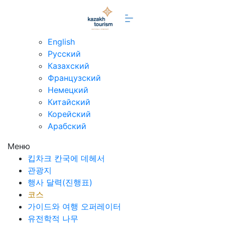
ko
English
Русский
Казахский
Французский
Немецкий
Китайский
Корейский
Арабский
Меню
킵차크 칸국에 데헤서
관광지
행사 달력(진행표)
코스
가이드와 여행 오퍼레이터
유전학적 나무