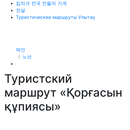
킵차크 칸국 칸들의 가계
전설
Туристические маршруты Улытау
메인
노선
Туристский
маршрут «Қорғасын
құпиясы»