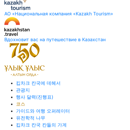
АО «Национальная компания «Kazakh Tourism»
Вдохновит вас на путешествие в Казахстан
킵차크 칸국에 데헤서
관광지
행사 달력(진행표)
코스
가이드와 여행 오퍼레이터
유전학적 나무
킵차크 칸국 칸들의 가계