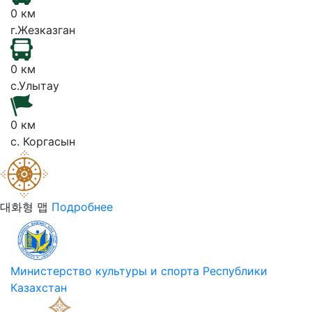
0 км
г.Жезказган
0 км
с.Улытау
0 км
с. Коргасын
대화형 맵
Подробнее
Министерство культуры и спорта Республики
Казахстан