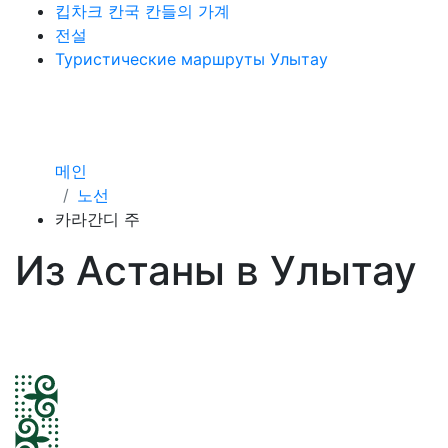
킵차크 칸국 칸들의 가계
전설
Туристические маршруты Улытау
메인
노선
카라간디 주
Из Астаны в Улытау