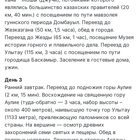
являлись большинство казахских правителей (20
км, 40 мин.) с посещением по пути мавзолея
гуннского периода Домбауыл. Переезд до
Жезказгана (50 км, 1,5 часа), обед в городе.
Переезд до Жезды (65 км, 1 час), посещение Музея
истории горного и плавильного дела. Переезд до
Улытау (115 км, 3 часа) с посещением по пути
городища Баскамыр. Заселение в гостевые дома,
ужин.
День 3
Ранний завтрак. Переезд до подножия горы Аулие
(2 км, 15 мин). Восхождение на священную гору
Аулие (туда-обратно — 3 часа, набор высоты –
около 400 метров), наивысшую точку гор Улытау
(1133 метра), привлекающую паломников со всей
страны. На вершине — осмотр древних
захоронений семи святых и пещеры. Обед в
полевых условиях. Движение в сторону Астаны