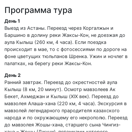
Программа тура
День 1
Выезд из Астаны. Переезд через Коргалжын и
Баршино в долину реки Жаксы-Кон, не доезжая до
аула Кылыш (260 км, 4 часа). Если поездка
происходит в мае, то с фотосессиями по дороге на
фоне цветущих тюльпанов Шренка. Ужин и ночлег в
палатках, на берегу реки Жаксы-Кон.
День 2
Ранний завтрак. Переезд до окрестностей аула
Кылыш (8 км, 20 минут). Осмотр мавзолеев Ак
Бекет, Ахмеджан и Кылыш (XIX век). Переезд до
мавзолея Алаша-хана (220 км, 4 часа). Экскурсия в
мавзолей легендарного прародителя казахского
народа и по окружающему его некрополю. Переезд
до мавзолея Жошы-хана, старшего сына Чингиз-
хана – Жошы (Джучи), потомками которого