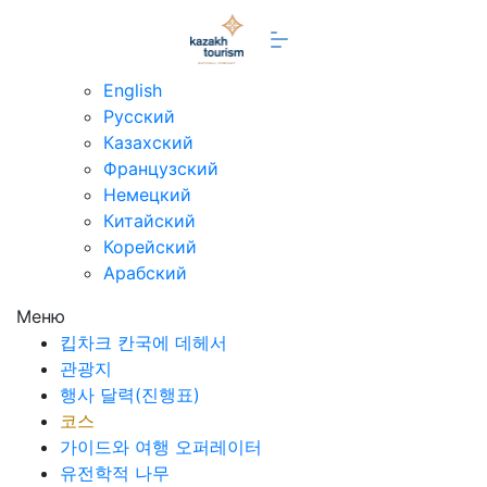
ko
English
Русский
Казахский
Французский
Немецкий
Китайский
Корейский
Арабский
Меню
킵차크 칸국에 데헤서
관광지
행사 달력(진행표)
코스
가이드와 여행 오퍼레이터
유전학적 나무