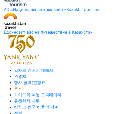
АО «Национальная компания «Kazakh Tourism»
Вдохновит вас на путешествие в Казахстан
킵차크 칸국에 데헤서
관광지
행사 달력(진행표)
코스
가이드와 여행 오퍼레이터
유전학적 나무
킵차크 칸국 칸들의 가계
전설