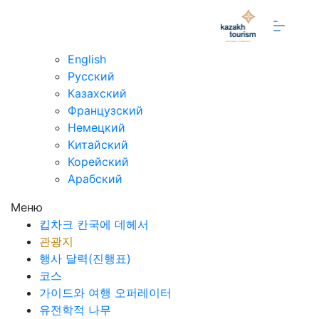
ko
English
Русский
Казахский
Французский
Немецкий
Китайский
Корейский
Арабский
Меню
킵차크 칸국에 데헤서
관광지
행사 달력(진행표)
코스
가이드와 여행 오퍼레이터
유전학적 나무