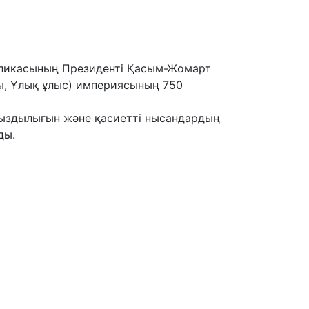
убликасының Президенті Қасым-Жомарт
ы, Ұлық ұлыс) империясының 750
ңыздылығын және қасиетті нысандардың
ды.