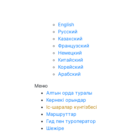
kz
English
Русский
Казахский
Французский
Немецкий
Китайский
Корейский
Арабский
Меню
Алтын орда туралы
Көрнекі орындар
Іс-шаралар күнтізбесі
Маршруттар
Гид пен туроператор
Шежіре