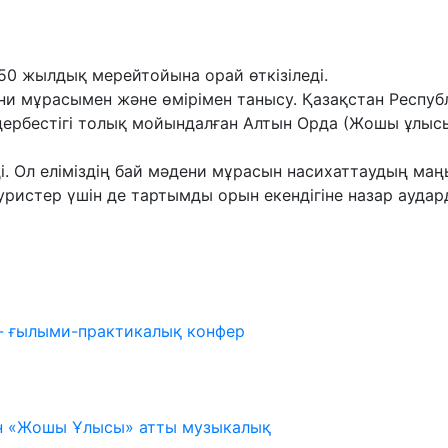
50 жылдық мерейтойына орай өткізіледі.
ени мұрасымен және өмірімен танысу. Қазақстан Респ
дербестігі толық мойындалған Алтын Орда (Жошы ұлыс
. Ол еліміздің бай мәдени мұрасын насихаттаудың ма
туристер үшін де тартымды орын екендігіне назар аудар
 - ғылыми-практикалық конфер
н «Жошы Ұлысы» атты музыкалық