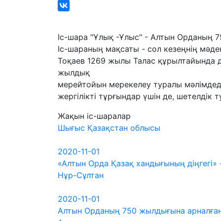
Іс-шара "Ұлық -Ұлыс" - Алтын Орданың 7
Іс-шараның мақсаты - сол кезеңнің мәд
Тоқаев 1269 жылы Талас құрылтайында 
жылдық
мерейтойын мерекелеу туралы мәлімдеді
жергілікті тұрғындар үшін де, шетелдік 
Жақын іс-шаралар
Шығыс Қазақстан облысы
2020-11-01
«Алтын Орда Қазақ хандығының діңгегі»
Нұр-Сұлтан
2020-11-01
Алтын Орданың 750 жылдығына арналға