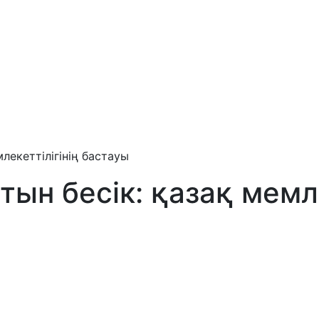
лекеттілігінің бастауы
тын бесік: қазақ мемле