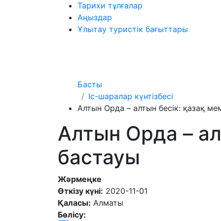
Тарихи тұлғалар
Аңыздар
Ұлытау туристік бағыттары
Басты
Іс-шаралар күнтізбесі
Алтын Орда – алтын бесік: қазақ мем
Алтын Орда – ал
бастауы
Жәрмеңке
Өткізу күні:
2020-11-01
Қаласы:
Алматы
Бөлісу: