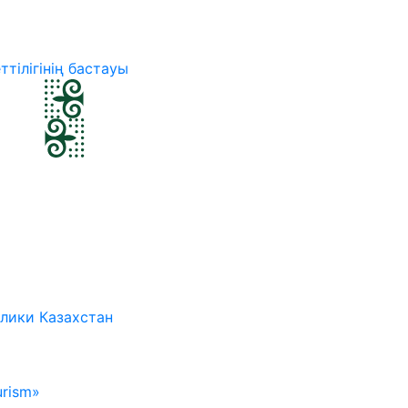
ттілігінің бастауы
лики Казахстан
rism»