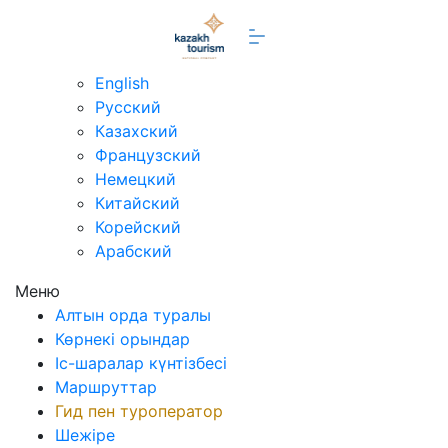
kz
English
Русский
Казахский
Французский
Немецкий
Китайский
Корейский
Арабский
Меню
Алтын орда туралы
Көрнекі орындар
Іс-шаралар күнтізбесі
Маршруттар
Гид пен туроператор
Шежіре