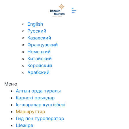
kz
English
Русский
Казахский
Французский
Немецкий
Китайский
Корейский
Арабский
Меню
Алтын орда туралы
Көрнекі орындар
Іс-шаралар күнтізбесі
Маршруттар
Гид пен туроператор
Шежіре