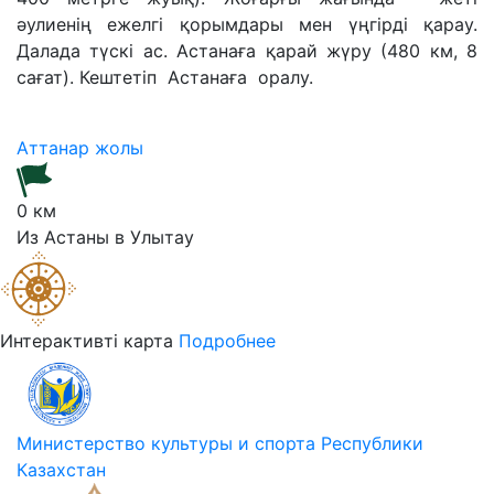
әулиенің ежелгі қорымдары мен үңгірді қарау.
Далада түскі ас. Астанаға қарай жүру (480 км, 8
сағат). Кештетіп Астанаға оралу.
Аттанар жолы
0 км
Из Астаны в Улытау
Интерактивті карта
Подробнее
Министерство культуры и спорта Республики
Казахстан