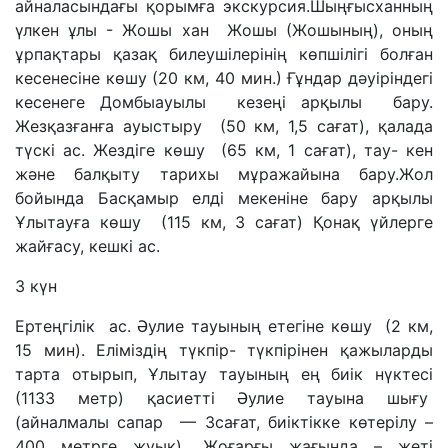
айналасындағы қорымға экскурсия.Шыңғысханның
үлкен ұлы - Жошы хан Жошы (Жошының), оның
ұрпақтары қазақ билеушілерінің көпшілігі болған
кесенесіне көшу (20 км, 40 мин.) Ғұндар дәуіріндегі
кесенеге Домбыауылы кезеңі арқылы бару.
Жезқазғанға ауыстыру (50 км, 1,5 сағат), қалада
түскі ас. Жездіге көшу (65 км, 1 сағат), тау- кен
және балқыту тарихы мұражайына бару.Жол
бойында Басқамыр елді мекеніне бару арқылы
Ұлытауға көшу (115 км, 3 сағат) Қонақ үйлерге
жайғасу, кешкі ас.
3 күн
Ертеңгілік ас. Әулие тауының етегіне көшу (2 км,
15 мин). Еліміздің түкпір- түкпірінен қажыларды
тарта отырып, Ұлытау тауының ең биік нүктесі
(1133 метр) қасиетті Әулие тауына шығу
(айналмалы сапар — 3сағат, биіктікке көтерілу –
400 метрге жуық). Жоғарғы жағында – жеті