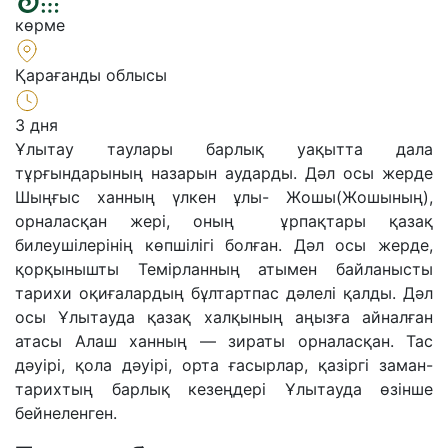
көрме
Қарағанды облысы
3 дня
Ұлытау таулары барлық уақытта дала
тұрғындарының назарын аударды. Дәл осы жерде
Шыңғыс ханның үлкен ұлы- Жошы(Жошының),
орналасқан жері, оның ұрпақтары қазақ
билеушілерінің көпшілігі болған. Дәл осы жерде,
қорқынышты Темірланның атымен байланысты
тарихи оқиғалардың бұлтартпас дәлелі қалды. Дәл
осы Ұлытауда қазақ халқының аңызға айналған
атасы Алаш ханның — зираты орналасқан. Тас
дәуірі, қола дәуірі, орта ғасырлар, қазіргі заман-
тарихтың барлық кезеңдері Ұлытауда өзінше
бейнеленген.