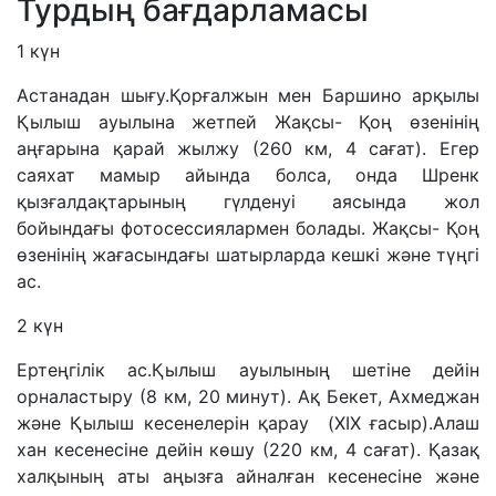
Турдың бағдарламасы
1 күн
Астанадан шығу.Қорғалжын мен Баршино арқылы
Қылыш ауылына жетпей Жақсы- Қоң өзенінің
аңғарына қарай жылжу (260 км, 4 сағат). Егер
саяхат мамыр айында болса, онда Шренк
қызғалдақтарының гүлденуі аясында жол
бойындағы фотосессиялармен болады. Жақсы- Қоң
өзенінің жағасындағы шатырларда кешкі және түңгі
ас.
2 күн
Ертеңгілік ас.Қылыш ауылының шетіне дейін
орналастыру (8 км, 20 минут). Ақ Бекет, Ахмеджан
және Қылыш кесенелерін қарау (XIX ғасыр).Алаш
хан кесенесіне дейін көшу (220 км, 4 сағат). Қазақ
халқының аты аңызға айналған кесенесіне және