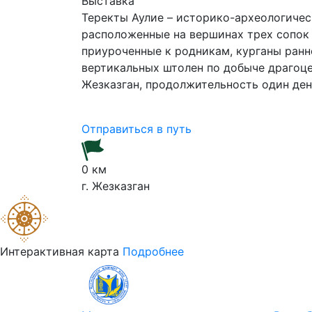
Выставка
Теректы Аулие – историко-археологичес
расположенные на вершинах трех сопок 
приуроченные к родникам, курганы ранне
вертикальных штолен по добыче драгоце
Жезказган, продолжительность один де
Отправиться в путь
0 км
г. Жезказган
Интерактивная карта
Подробнее