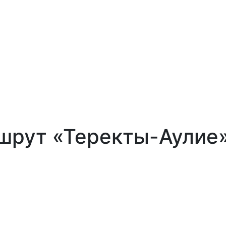
шрут «Теректы-Аулие