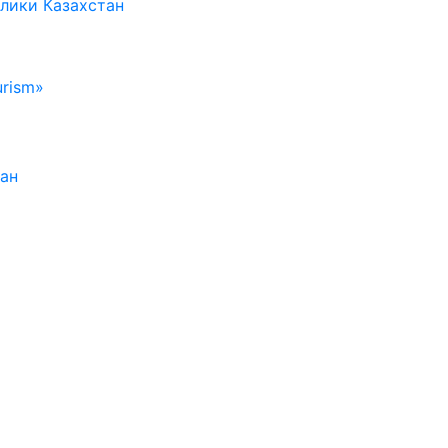
лики Казахстан
rism»
тан