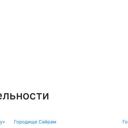
ельности
у»
Городище Сайрам
Г