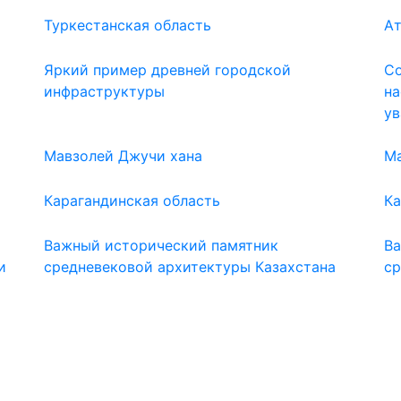
Туркестанская область
Ат
Яркий пример древней городской
Со
инфраструктуры
на
у
Мавзолей Джучи хана
Ма
Карагандинская область
Ка
Важный исторический памятник
Ва
и
средневековой архитектуры Казахстана
ср