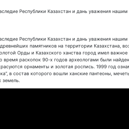
аследие Республики Казахстан и дань уважения нашим
аследие Республики Казахстан и дань уважения нашим
ревнейших памятников на территории Казахстана, воз
олотой Орды и Казахского ханства город имел важное 
о время раскопок 90-х годов археологами были найде
красуются орнаменты и золотая роспись. 1999 год озн
а”, в состав которого вошли ханские пантеоны, мечеть
 земель.