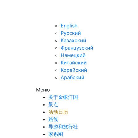
zh
English
Русский
Казахский
Французский
Немецкий
Китайский
Корейский
Арабский
Меню
关于金帐汗国
景点
活动日历
路线
导游和旅行社
家系图