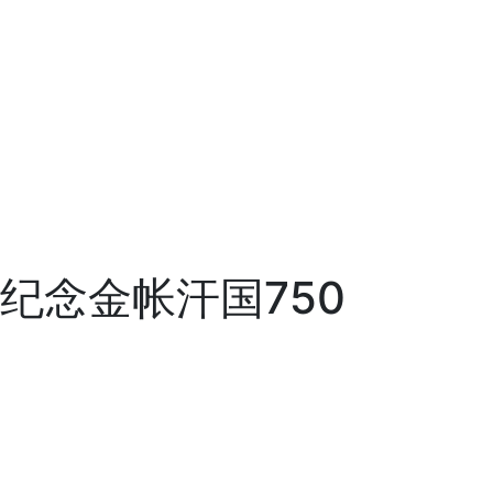
专门纪念金帐汗国750