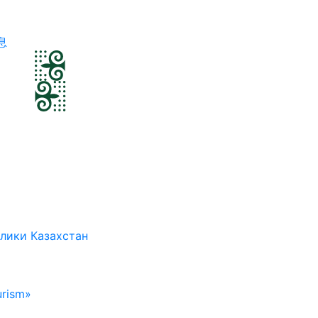
息
лики Казахстан
rism»