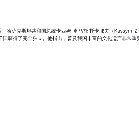
克斯坦共和国总统卡西姆-卓马托·托卡耶夫（Kassym-Zhomar
结果，金帐汗国获得了完全独立。他指出，普及我国丰富的文化遗产非