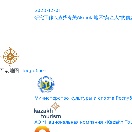
2020-12-01
研究工作以查找有关Akmola地区“黄金人”的信
互动地图
Подробнее
Министерство культуры и спорта Респуб
АО «Национальная компания «Kazakh Tou