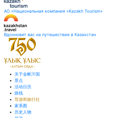
АО «Национальная компания «Kazakh Tourism»
Вдохновит вас на путешествие в Казахстан
关于金帐汗国
景点
活动日历
路线
导游和旅行社
家系图
历史人物