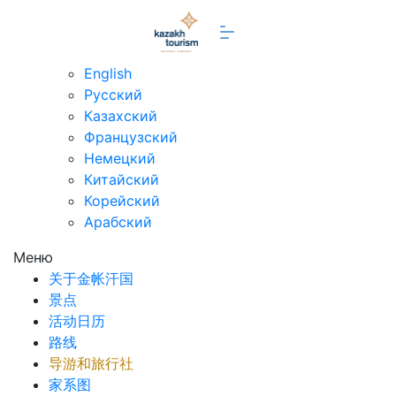
zh
English
Русский
Казахский
Французский
Немецкий
Китайский
Корейский
Арабский
Меню
关于金帐汗国
景点
活动日历
路线
导游和旅行社
家系图