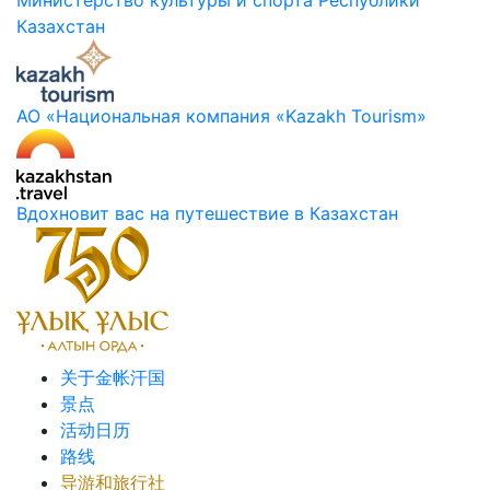
Казахстан
АО «Национальная компания «Kazakh Tourism»
Вдохновит вас на путешествие в Казахстан
关于金帐汗国
景点
活动日历
路线
导游和旅行社