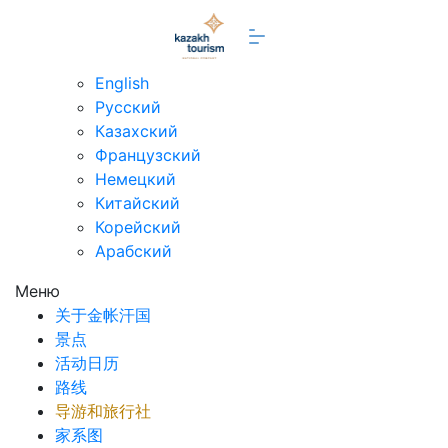
zh
English
Русский
Казахский
Французский
Немецкий
Китайский
Корейский
Арабский
Меню
关于金帐汗国
景点
活动日历
路线
导游和旅行社
家系图