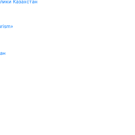
лики Казахстан
rism»
тан