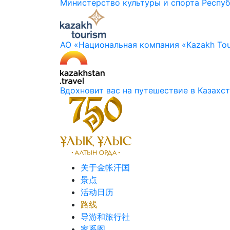
Министерство культуры и спорта Респуб
АО «Национальная компания «Kazakh Tou
Вдохновит вас на путешествие в Казахс
关于金帐汗国
景点
活动日历
路线
导游和旅行社
家系图