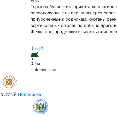
展览
Теректы Аулие – историко-археологичес
расположенные на вершинах трех сопок 
приуроченные к родникам, курганы ранне
вертикальных штолен по добыче драгоце
Жезказган, продолжительность один де
上路吧
0 км
г. Жезказган
互动地图
Подробнее