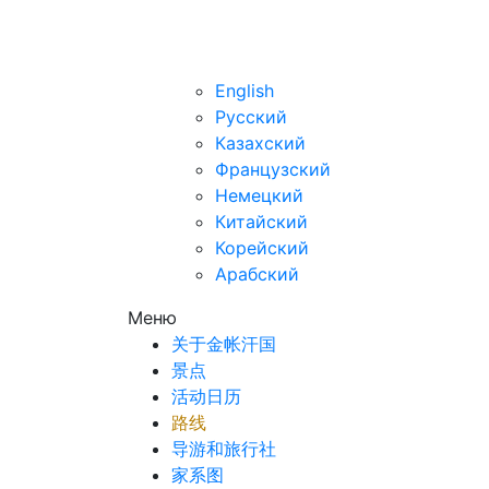
zh
English
Русский
Казахский
Французский
Немецкий
Китайский
Корейский
Арабский
Меню
关于金帐汗国
景点
活动日历
路线
导游和旅行社
家系图