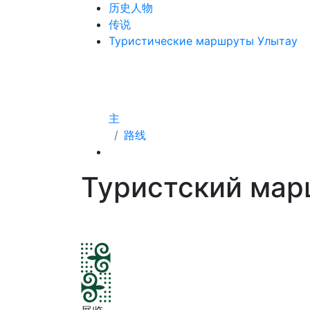
历史人物
传说
Туристические маршруты Улытау
主
路线
Туристский мар