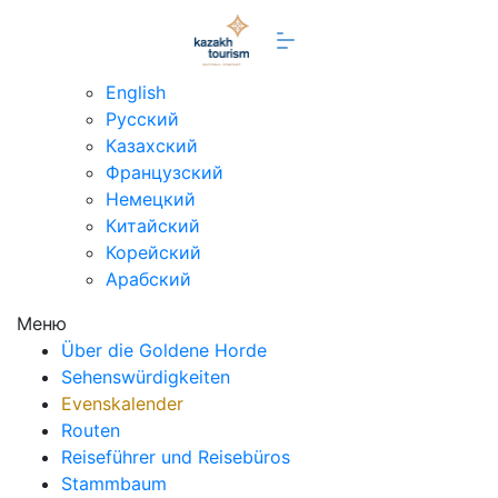
de
English
Русский
Казахский
Французский
Немецкий
Китайский
Корейский
Арабский
Меню
Über die Goldene Horde
Sehenswürdigkeiten
Evenskalender
Routen
Reiseführer und Reisebüros
Stammbaum