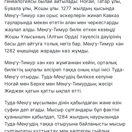
генеалогиясы былай айтылады: Ноғай, Татар ұлы,
Бувала ұлы, Жошы ұлы. 1277 жылдың қысында
Меңгу-Тимур хан орыс әскерлерін жинап Кавказ
тауларында мекен ететін алан мен черкестарды
жаулап алды. Меңгу-Тимур билік еткен кезеңді
Жошы Ұлысының (Алтын Орда) тәуелсіз дәуірінің
басы деп айтуға толық негіз бар. Меңгу-Тимур хан
1282 өңешінде жарадан көз жұмды.
Меңгу-Тимур хан көз жұмғаннан кейін, орталық
биліктің ықпалы әлсіреп таққа оның кіші інісі Туда-
Меңгу отырды. Туда-Меңгудің билікке келуіне
Ноғай мен Берке мен Меңгу-Тимурдың жесірі
Жиджек қатын қатты ықпал етті.
Туда-Меңгу мұсылман дінін қабылдаған және өзін
суфии деп атады. Мысыр сұлтандары бұл фактіні
қуанышпен қабылдап, 1284 жылдың наурызында
Туда-Меңгудің таққа отыруына байланысты мысыр
сұлтандары құттықтау мен көптеген сыйлық