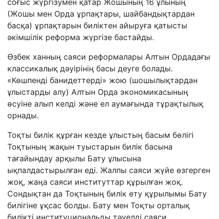
соғыс жүргізумен қатар Жошының 16 ұлының
(Жошы мен Орда ұрпақтары, шайбандықтардан
басқа) ұрпақтарын биліктен айыруға қатысты
әкімшілік реформа жүргізе бастайды.
Өзбек ханның саяси реформалары Алтын Ордадағы
классикалық дәуірінің басы деуге болады.
«Көшпенді банидеттерді» жою (шошылықтардан
ұлыстарды алу) Алтын Орда экономикасының
өсуіне алып келді және ел аумағында тұрақтылық
орнады.
Тоқты билік құрған кезде ұлыстың басым бөлігі
Тоқтының жақын туыстарын билік басына
тағайындау арқылы Бату ұлысына
ықпалдастырылған еді. Жалпы саяси жүйе өзгерген
жоқ, жаңа саяси институттар құрылған жоқ.
Сондықтан да Тоқтының билік ету құрылымы Бату
билігіне ұқсас болды. Бату мен Тоқты орталық
билікті институциональды тәуелді саяси