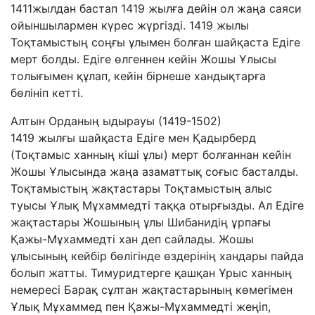
1411жылдан бастап 1419 жылға дейін ол жаңа саяси
ойыншылармен күрес жүргізді. 1419 жылы
Тоқтамыстың соңғы ұлымен болған шайқаста Едіге
мерт болды. Едіге өлгеннен кейін Жошы Ұлысы
толығымен құлап, кейін бірнеше хандықтарға
бөлініп кетті.
Алтын Орданың ыдырауы (1419-1502)
1419 жылғы шайқаста Едіге мен Қадырберд
(Тоқтамыс ханның кіші ұлы) мерт болғаннан кейін
Жошы Ұлысында жаңа азаматтық соғыс басталды.
Тоқтамыстың жақтастары Тоқтамыстың алыс
туысы Ұлық Мұхаммедті таққа отырғызды. Ал Едіге
жақтастары Жошының ұлы Шибанидің ұрпағы
Қажы-Мұхаммедті хан деп сайлады. Жошы
ұлысының кейбір бөлігінде өздерінің хандары пайда
болып жатты. Тимуридтерге қашқан Ұрыс ханның
немересі Барақ сұлтан жақтастарының көмегімен
Ұлық Мұхаммед пен Қажы-Мұхаммедті жеңіп,