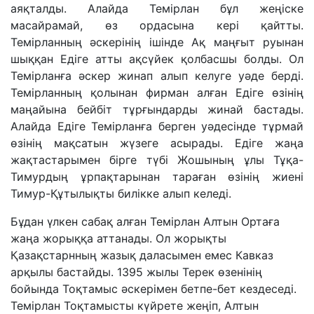
аяқталды. Алайда Темірлан бұл жеңіске
масайрамай, өз ордасына кері қайтты.
Темірланның әскерінің ішінде Ақ маңғыт руынан
шыққан Едіге атты ақсүйек қолбасшы болды. Ол
Темірланға әскер жинап алып келуге уәде берді.
Темірланның қолынан фирман алған Едіге өзінің
маңайына бейбіт тұрғындарды жинай бастады.
Алайда Едіге Темірланға берген уәдесінде тұрмай
өзінің мақсатын жүзеге асырады. Едіге жаңа
жақтастарымен бірге түбі Жошының ұлы Тұқа-
Тимурдың ұрпақтарынан тараған өзінің жиені
Тимур-Құтылықты билікке алып келеді.
Бұдан үлкен сабақ алған Темірлан Алтын Ортаға
жаңа жорыққа аттанады. Ол жорықты
Қазақстарнның жазық даласымен емес Кавказ
арқылы бастайды. 1395 жылы Терек өзенінің
бойында Тоқтамыс әскерімен бетпе-бет кездеседі.
Темірлан Тоқтамысты күйрете жеңіп, Алтын