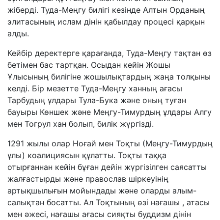
жіберді. Туда-Меңгу билігі кезінде Алтын Орданың
элитасының ислам дінін қабылдау процесі қарқын
алды.
Кейбір деректерге қарағанда, Туда-Меңгу тақтан өз
бетімен бас тартқан. Осыдан кейін Жошы
Ұлысының билігіне жошылықтардың жаңа толқыны
келді. Бір мезетте Туда-Меңгу ханның ағасы
Тарбудың ұлдары Тула-Бука және оның туған
бауыры Көншек және Меңгу-Тимурдың ұлдары Алгу
мен Тогрул хан болып, билік жүргізді.
1291 жылы олар Ноғай мен Тоқты (Меңгу-Тимурдың
ұлы) коалициясын құлатты. Тоқты таққа
отырғаннан кейін бұған дейін жүргізілген саясатты
жалғастырды және православ шіркеуінің
артықшылығын мойындады және оларды алым-
салықтан босатты. Ал Тоқтының өзі нағашы , атасы
мен әжесі, нағашы ағасы сияқты буддизм дінін