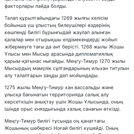
факторлары пайда болды.
Талап құрылтайындағы 1269 жылғы келісім
бойынша үш ұлыстың билеушілері өздерінің
көшпенді билігі бұрынғыдай жаулап алынған
қалалар мен отырықшы елдімекендерді жойып
жібермеуге тағы да ант берісті. 1268 жылы Жошы
Ұлысы мен Мысыр арасында дипломатиялық
қарым-қатынас нығайды. Меңгу-Тимур 1270 жылы
Мысырдың мәмүлік сұлтандарының ильхан титулын
алу талаптарын заңды деп мойындады.
1275 жылы Меңгу-Тимур хан вассальды және
ұлысқа бағынатын территорияда салық алу
көрсеткішін анықтау үшін Жошы Ұлысында, оның
ішінде орыс княздығында халық санағын өткізді.
Меңгу-Тимур билігі тұсында оң қанаттағы
Жошының шөбересі Ноғай билігі күшейді. Оның