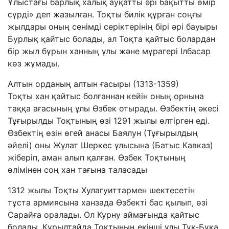
Ұлыстағы барлық халық ауқатты әрі бақытты өмір
сүрді» деп жазылған. Тоқты билік құрған соңғы
жылдары оның сенімді серіктерінің бірі әрі бауыры
Бурлық қайтыс болады, ал Тоқта қайтыс болардан
бір жыл бұрын ханның ұлы және мұрагері Ілбасар
көз жұмады.
Алтын орданың алтын ғасыры (1313-1359)
Тоқты хан қайтыс болғаннан кейін оның орнына
таққа ағасының ұлы Өзбек отырады. Өзбектің әкесі
Тұғырылды Тоқтының өзі 1291 жылы өлтірген еді.
Өзбектің өзін өгей анасы Баялун (Тұғырылдың
әйелі) оны Жұлат Шеркес ұлысына (Батыс Кавказ)
жіберіп, аман алып қалған. Өзбек Тоқтының
өлімінен соң хан тағына таласады
1312 жылы Тоқты Хулагуиттармен шектесетін
тұста армиясына ханзада Өзбекті бас қылып, өзі
Сарайға оралады. Ол Курну аймағында қайтыс
болады. Құрылтайда Тоқтының екінші ұлы Тұқ-Бұқа