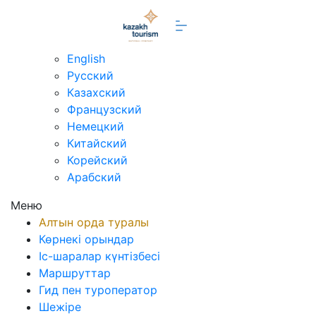
kz
English
Русский
Казахский
Французский
Немецкий
Китайский
Корейский
Арабский
Меню
Алтын орда туралы
Көрнекі орындар
Іс-шаралар күнтізбесі
Маршруттар
Гид пен туроператор
Шежіре