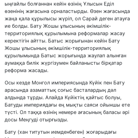
ыңғайлы болғаннан кейін өзінің Ұлысын Еділ
өзенінің жағасына орналастырды. Өзен жағасында
жаңа қала құрылысы жүріп, ол Сарай деген атауға
ие болды. Бату Жошы ұлысының әкімшілік-
территориялық құрылымына реформалар жасау
керектігін айтты. Батыс жорығынан кейін Бату
Жошы ұлысының әкімшілік-территориялық
құрылымында Батыс жорығында жаулап алынған
аумаққа билік жүргізумен байланысты бірқатар
реформа жасады.
Осы кезде Монгол империясында Күйік пен Бату
арасында азаматтық соғыс басталардың дәл
алдында тұрды. Алайда Күйіктің қайтыс болуы,
Батуды империядағы ең мықты саяси ойыншы ете
түсті. Ол таққа өзінің немере ағасының баласы әрі
досы Меңгуді отырғызды.
Бату (хан титутын иемденбеген) жоғарыдағы