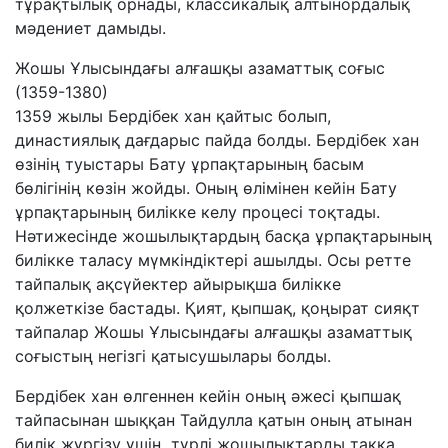
тұрақтылық орнады, классикалық алтынордалық
мәдениет дамыды.
Жошы Ұлысындағы алғашқы азаматтық соғыс
(1359-1380)
1359 жылы Бердібек хан қайтыс болып,
династиялық дағдарыс пайда болды. Бердібек хан
өзінің туыстары Бату ұрпақтарының басым
бөлігінің көзін жойды. Оның өлімінен кейін Бату
ұрпақтарының билікке келу процесі тоқтады.
Нәтижесінде жошылықтардың басқа ұрпақтарының
билікке таласу мүмкіндіктері ашылды. Осы ретте
тайпалық ақсүйектер айырықша билікке
қолжеткізе бастады. Қият, қыпшақ, қоңырат сияқт
тайпалар Жошы Ұлысындағы алғашқы азаматтық
соғыстың негізгі қатысушылары болды.
Бердібек хан өлгеннен кейін оның әжесі қыпшақ
тайпасынан шыққан Тайдулла қатын оның атынан
билік жүргізу үшін түрлі жошылықтарды таққа