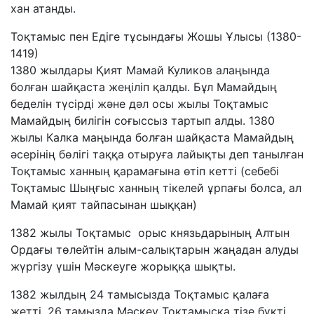
хан атанды.
Тоқтамыс пен Едіге тұсындағы Жошы Ұлысы (1380-
1419)
1380 жылдары Қият Мамай Куликов алаңында
болған шайқаста жеңіліп қалды. Бұл Мамайдың
беделін түсірді және дәл осы жылы Тоқтамыс
Мамайдың билігін соғыссыз тартып алды. 1380
жылы Калка маңында болған шайқаста Мамайдың
әсерінің бөлігі таққа отыруға лайықты деп танылған
Тоқтамыс ханның қарамағына өтіп кетті (себебі
Тоқтамыс Шыңғыс ханның тікелей ұрпағы болса, ал
Мамай қият тайпасынан шыққан)
1382 жылы Тоқтамыс орыс князьдарының Алтын
Ордағы төлейтін алым-салықтарын жаңадан алуды
жүргізу үшін Мәскеуге жорыққа шықты.
1382 жылдың 24 тамысызда Тоқтамыс қалаға
жетті. 26 тамызда Мәскеу Тоқтамысқа тізе бүкті.