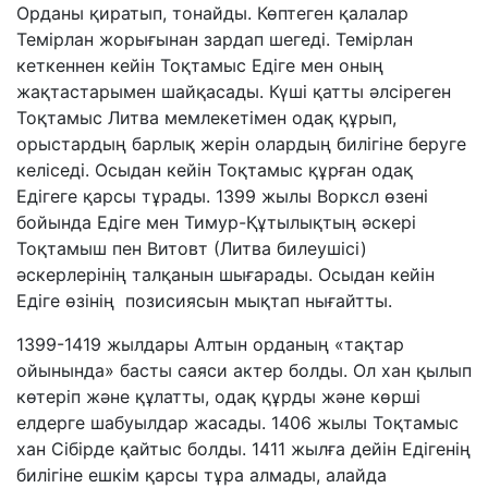
Орданы қиратып, тонайды. Көптеген қалалар
Темірлан жорығынан зардап шегеді. Темірлан
кеткеннен кейін Тоқтамыс Едіге мен оның
жақтастарымен шайқасады. Күші қатты әлсіреген
Тоқтамыс Литва мемлекетімен одақ құрып,
орыстардың барлық жерін олардың билігіне беруге
келіседі. Осыдан кейін Тоқтамыс құрған одақ
Едігеге қарсы тұрады. 1399 жылы Ворксл өзені
бойында Едіге мен Тимур-Құтылықтың әскері
Тоқтамыш пен Витовт (Литва билеушісі)
әскерлерінің талқанын шығарады. Осыдан кейін
Едіге өзінің позисиясын мықтап нығайтты.
1399-1419 жылдары Алтын орданың «тақтар
ойынында» басты саяси актер болды. Ол хан қылып
көтеріп және құлатты, одақ құрды және көрші
елдерге шабуылдар жасады. 1406 жылы Тоқтамыс
хан Сібірде қайтыс болды. 1411 жылға дейін Едігенің
билігіне ешкім қарсы тұра алмады, алайда