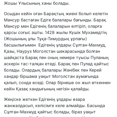
Жошы Ұлысының ханы болады.
Осыдан кейін оған Барақтың жиені болып келетін
Мансур бастаған Едіге балалары бағынды. Барақ
Мансур мен Едігенің балаларын өлтіріп, оларға
қарсы соғыс ашты. 1428 жылы Күшік Мухамедтің
(Жошының ұлы Тұқа-Тимурдың ұрпағы)
басшылығымен Едігенің ұлдары Сұлтан-Махмуд,
Қазы, Науруз Моголстан шекарасында болған
шайқаста Барақ пен оның немере туысы Пуланың
әскерін тас-талқан етеді. Барақ пен Пулад қайтыс
болады. Олардың балалары Жәнібек пен Керей
хандар біршама уақыт Моголстан аумағында
қалып, сонда өседі. Олар бірнеше он жыл өткеннен
кейін Қазақ хандығының негізін қалайды.
Жеңіске жеткен Едігенің ұлдары өзара
жанжалдасып, келісімге келе алмайды. Басында
Сұлтан-Махмуд қайтыс болады, біраз уақыт