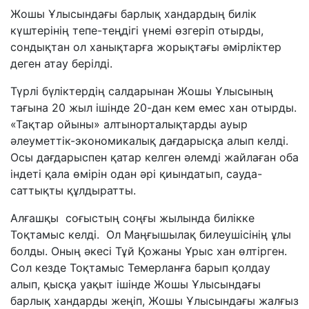
Жошы Ұлысындағы барлық хандардың билік
күштерінің тепе-теңдігі үнемі өзгеріп отырды,
сондықтан ол ханықтарға жорықтағы әмірліктер
деген атау берілді.
Түрлі бүліктердің салдарынан Жошы Ұлысының
тағына 20 жыл ішінде 20-дан кем емес хан отырды.
«Тақтар ойыны» алтынорталықтарды ауыр
әлеуметтік-экономикалық дағдарысқа алып келді.
Осы дағдарыспен қатар келген әлемді жайлаған оба
індеті қала өмірін одан әрі қиындатып, сауда-
саттықты құлдыратты.
Алғашқы соғыстың соңғы жылында билікке
Тоқтамыс келді. Ол Маңғышылақ билеушісінің ұлы
болды. Оның әкесі Тұй Қожаны Ұрыс хан өлтірген.
Сол кезде Тоқтамыс Темерланға барып қолдау
алып, қысқа уақыт ішінде Жошы Ұлысындағы
барлық хандарды жеңіп, Жошы Ұлысындағы жалғыз