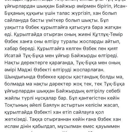
ұйғырлардан шыққан Байжыр әмірмен бірігіп, Исан-
Бұқаның құқығы үшін талас жүргізіп, хан болып
сайлануда басты үміткер болып шықты. Бұл
уақытта Өзбек құрылтайға қатысуға бара жатқан
еді. Құрылтайда отырған оның жиені Құтлұқ-Темір
Өзбек ханға оны өлтіру туралы жоспарды айтып,
хабар береді. Құрылтайға келген Өзбек пен қият
Исатай Тұқ-Бұқа мен ұйғыр Байжырды өлтіреді.
Нақты деректерге қарағанда, Тұқ-Бұқа мен оның
әмірі Мәджі Өзбекті өлтіруді жоспарлаған.
Шындығында Өзбекке қарсы қастандық болды ма,
болмада ма нақты дәректер жоқ тек, тек Тұқ-Бұқа
ұйғырлардан шыққан Байжырдың өлтірілу себебі
жайлы түрлі нұсқалар бар. Бұл қантөгістен кейін
Тоқтының әйелі Баялун астыртын келісім жасап,
құрылтайда Өзбекті хан етіп сайлауға қол
жеткізеді. Таққа отырғаннан кейін ғана Өзбек хан
ислам дінін қабылдап, мұсылман емес қауыммен