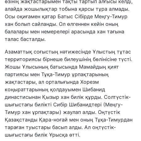
өзінің жақтастарымен тақты тартып алғысы келді,
алайда жошылықтар тобына қарсы тұра алмады.
Осы оқиғамен қатар Батыс Сібірде Меңгу-Тимур
хан болып сайланды. Ол өлгеннен кейін оның
балалары мен немерелері арасында хан тағына
талас басталды.
Азаматтық соғыстың нәтижесінде Ұлыстың тұтас
территориясы бірнеше билеушінің бөлінісіне түсті.
Жошы Ұлысының батысында Мамайдың қият
партиясы мен Тұқа-Тимур ұрпақтарының
жақтастары, ал орталығында Хорезм
коңыраттарының қолдауымен Шибанид
династисынан Қызыр хан билік құрды. Солтүстік-
шығыстағы билікті Сибір Шибанидтері (Меңгу-
Тимур хан ұрпақтары) жаулап алды. Оңтүстік
Қазақстанды Қара-ноғай мен оның Тұқа-Тимурдан
тараған туыстары басып алды. Ал оңтүстік-
шығыстағы билік Ұрысқа өтті.