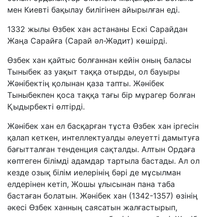
мен Киевті бақылау билігінен айырылған еді.
1332 жылы Өзбек хан астананы Ескі Сарайдан
Жаңа Сарайға (Сарай әл-Жәдит) көшірді.
Өзбек хан қайтыс болғаннан кейін оның баласы
Тыныбек аз уақыт таққа отырды, ол бауыры
Жәнібектің қолынан қаза тапты. Жәнібек
Тыныбекпен қоса таққа тағы бір мұрагер болған
Қыдырбекті өлтірді.
Жәнібек хан ел басқарған тұста Өзбек хан іргесін
қалап кеткен, интеллектуалды әлеуетті дамытуға
бағытталған тенденция сақталды. Алтын Ордаға
көптеген білімді адамдар тартыла бастады. Ал ол
кезде озық білім иелерінің бәрі де мұсылман
елдерінен кетіп, Жошы ұлысынан пана таба
бастаған болатын. Жәнібек хан (1342-1357) өзінің
әкесі Өзбек ханның саясатын жалғастырып,