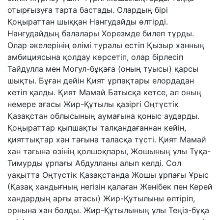
отырғызуға тарта бастады. Олардың бірі
Қоңыраттан шыққан Нангудайды өлтірді.
Нангудайдың балалары Хорезмде билеп тұрды.
Олар әкелерінің өлімі туралы естіп Қызыр ханның
амбициясына қолдау көрсетіп, олар бірлесіп
Тайдулла мен Могул-бұқаға (оның туысы) қарсы
шықты. Бұған дейін Қият ұрпақтары елордадан
кетіп қалды. Қият Мамай Батысқа кетсе, ал оның
немере ағасы Жир-Құтылы қазіргі Оңтүстік
Қазақстан облысының аумағына қоныс аударды.
Қоңыраттар қыпшақты талқандағаннан кейін,
қияттықтар хан тағына таласқа түсті. Қият Мамай
хан тағына өзінің қолшоқпары, Жошының ұлы Тұқа-
Тимурды ұрпағы Абдулланы алып келді. Сол
уақытта Оңтүстік Қазақстанда Жошы ұрпағы Ұрыс
(Қазақ хандығның негізін қалаған Жәнібек пен Керей
хандардың арғы атасы) Жир-Құтылыны өлтіріп,
орнына хан болды. Жир-Құтылының ұлы Теңіз-бұқа