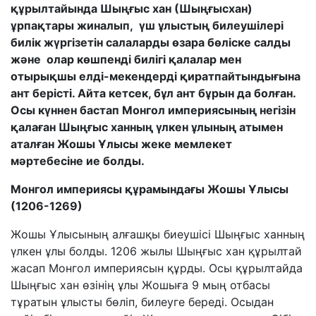
құрылтайында Шыңғыс хан (Шыңғысхан)
ұрпақтары жиналып, үш ұлыстың билеушілері
билік жүргізетін салаларды өзара бөліске салды
және олар көшпенді билігі қалалар мен
отырықшы елді-мекендерді қиратпайтындығына
ант берісті. Айта кетсек, бұл ант бұрын да болған.
Осы күннен бастап Монгол империясының негізін
қалаған Шыңғыс ханның үлкен ұлының атымен
аталған Жошы Ұлысы жеке мемлекет
мәртебесіне ие болды.
Монгол
импери
ясы құрамындағы Жошы Ұлысы
(1206-1269)
Жошы Ұлысының алғашқы биеушісі Шыңғыс ханның
үлкен ұлы болды. 1206 жылы Шыңғыс хан құрылтай
жасап Монгол империясын құрды. Осы құрылтайда
Шыңғыс хан өзінің ұлы Жошыға 9 мың отбасы
тұратын ұлысты бөліп, билеуге береді. Осыдан