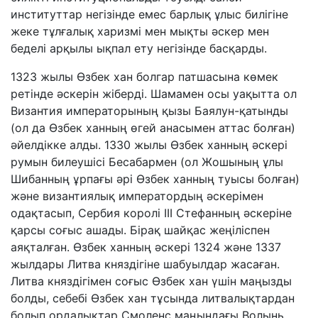
институттар негізінде емес барлық ұлыс билігіне
жеке тұлғалық харизмі мен мықты әскер мен
беделі арқылы ықпал ету негізінде басқарды.
1323 жылы Өзбек хан болгар патшасына көмек
ретінде әскерін жіберді. Шамамен осы уақытта ол
Византия императорының қызы Баялун-қатынды
(ол да Өзбек ханның өгей анасымен аттас болған)
әйелдікке алды. 1330 жылы Өзбек ханның әскері
румын билеушісі Бесабармен (ол Жошының ұлы
Шибанның ұрпағы әрі Өзбек ханның туысы болған)
және византиялық императордың әскерімен
одақтасып, Сербия королі ІІІ Стефанның әскеріне
қарсы соғыс ашады. Бірақ шайқас жеңіліспен
аяқталған. Өзбек ханның әскері 1324 және 1337
жылдары Литва княздігіне шабуылдар жасаған.
Литва княздігімен соғыс Өзбек хан үшін маңызды
болды, себебі Өзбек хан тұсында литвалықтардан
болып ордалықтар Смоленс маңындағы Волынь