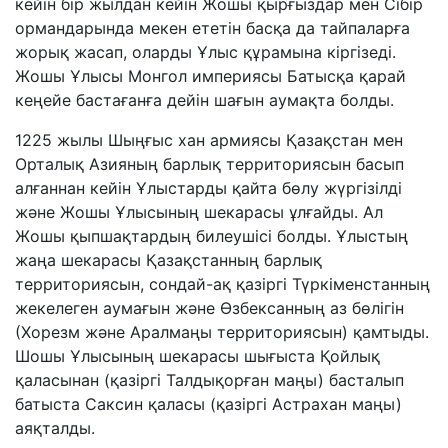
кейін бір жылдан кейін Жошы қырғыздар мен Сібір
ормандарында мекен ететін басқа да тайпаларға
жорық жасап, оларды Ұлыс құрамына кіргізеді.
Жошы Ұлысы Монгол империясы Батысқа қарай
кеңейе бастағанға дейін шағын аумақта болды.
1225 жылы Шыңғыс хан армиясы Қазақстан мен
Орталық Азияның барлық территориясын басып
алғаннан кейін Ұлыстарды қайта бөлу жүргізілді
және Жошы Ұлысының шекарасы ұлғайды. Ал
Жошы қыпшақтардың билеушісі болды. Ұлыстың
жаңа шекарасы Қазақстанның барлық
территориясын, сондай-ақ қазіргі Түркіменстанның
жекелеген аумағын және Өзбексанның аз бөлігін
(Хорезм және Аралмаңы территориясын) қамтыды.
Шошы Ұлысының шекарасы шығыста Қойлық
қаласынан (қазіргі Талдықорған маңы) басталып
батыста Саксин қаласы (қазіргі Астрахан маңы)
аяқталды.