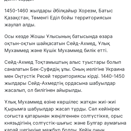
1450-1460 жылдары Әбілқайыр Хорезм, Батыс
Қазақстан, Төменгі Еділ бойы территориясын
жаулап алды.
Осы кезде Жошы Ұлысының батысында өзара
оқтын-оқтын шайқасатын Сейд-Ахмед, Ұлық
Мухаммед және Күшік Мухаммед билік етті.
Сейд-Ахмед Тоқтамыштың алыс туыстары болып
саналатын Бек-Суфидің ұлы. Оның иелігіне Украина
мен Оңтүстік Ресей территориясы кірді. 1440-1450
жылдары Сейд-Ахмедтің ордасына шабуылдар
жасалып, ол билігінен айырылды.
Ұлық Мухаммед өзіне көршілес жатқан жиі-жиі
Қырымға шабуылдар жасап тұрды. Сәл кейінірек
соғыста қатарынан жеңілгеннен солтүстікке, орыс
князьдігінің солтүстік-шығыс және Булгар аумағына
қарай шегінуіне мәжбүр болды. Кейін оның