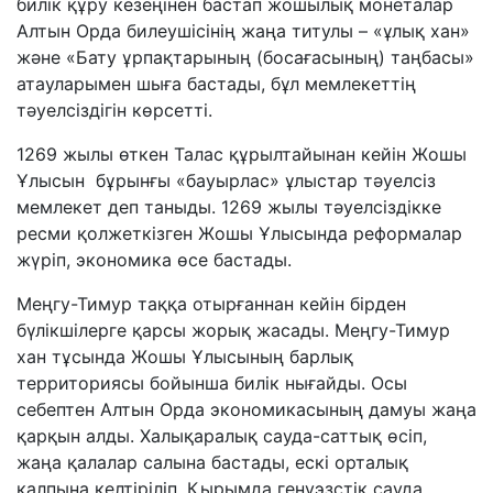
билік құру кезеңінен бастап жошылық монеталар
Алтын Орда билеушісінің жаңа титулы – «ұлық хан»
және «Бату ұрпақтарының (босағасының) таңбасы»
атауларымен шыға бастады, бұл мемлекеттің
тәуелсіздігін көрсетті.
1269 жылы өткен Талас құрылтайынан кейін Жошы
Ұлысын бұрынғы «бауырлас» ұлыстар тәуелсіз
мемлекет деп таныды. 1269 жылы тәуелсіздікке
ресми қолжеткізген Жошы Ұлысында реформалар
жүріп, экономика өсе бастады.
Меңгу-Тимур таққа отырғаннан кейін бірден
бүлікшілерге қарсы жорық жасады. Меңгу-Тимур
хан тұсында Жошы Ұлысының барлық
территориясы бойынша билік нығайды. Осы
себептен Алтын Орда экономикасының дамуы жаңа
қарқын алды. Халықаралық сауда-саттық өсіп,
жаңа қалалар салына бастады, ескі орталық
қалпына келтіріліп, Қырымда генуэзстік сауда