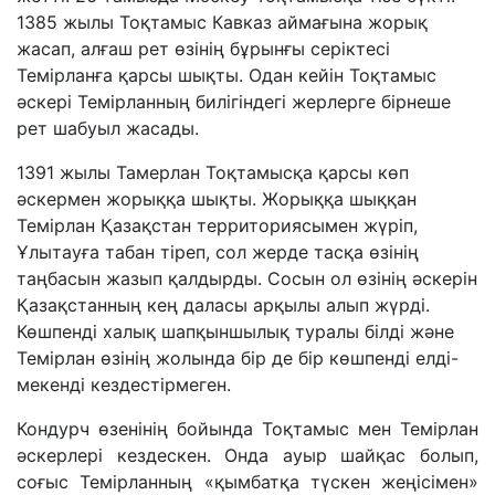
1385 жылы Тоқтамыс Кавказ аймағына жорық
жасап, алғаш рет өзінің бұрынғы серіктесі
Темірланға қарсы шықты. Одан кейін Тоқтамыс
әскері Темірланның билігіндегі жерлерге бірнеше
рет шабуыл жасады.
1391 жылы Тамерлан Тоқтамысқа қарсы көп
әскермен жорыққа шықты. Жорыққа шыққан
Темірлан Қазақстан территориясымен жүріп,
Ұлытауға табан тіреп, сол жерде тасқа өзінің
таңбасын жазып қалдырды. Сосын ол өзінің әскерін
Қазақстанның кең даласы арқылы алып жүрді.
Көшпенді халық шапқыншылық туралы білді және
Темірлан өзінің жолында бір де бір көшпенді елді-
мекенді кездестірмеген.
Кондурч өзенінің бойында Тоқтамыс мен Темірлан
әскерлері кездескен. Онда ауыр шайқас болып,
соғыс Темірланның «қымбатқа түскен жеңісімен»