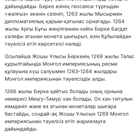
дайындайды. Берке өзінің геосаяси тұрғыдан
«жалғыз» екенін сезініп, 1263 жылы Мысырмен
дипломатиялық қарым-қатынас орнатады. 1264
жылы Арғы Бұғы жеңілгеннен кейін Берке Багдат
халифы атынан монета шығырып, өзін Құбылайдан
тәуелсіз етіп көрсеткісі келеді.
Осылайша Жошы Ұлысы Беркенің 1269 жылы Талас
құрылтайында Монгол империясының ресми
құлауына күш салуымен 1263-1264 жылдары
Монгол империясынан тәуелсіздік алды.
1266 жылы Берке қайтыс болады оның орнына
немересі Меңгу-Тимур хан болады. Ол хан титулын
иемденіп және өз атынан монеталар шығара
бастайды, сондай-ақ Жошы Ұлысын 1269 Монгол
империясынан тәуелсіз етіп жариялауға
дайындайды.