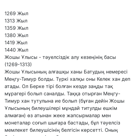
1269
Жыл
1313
Жыл
1359
Жыл
1380
Жыл
1419
Жыл
1440
Жыл
Жошы Ұлысы - тәуелсіздік алу кезеңінің басы
(1269-1313)
Жошы Ұлысының алғашқы ханы Батудың немересі
Меңгу-Тимур болды. Түркі халқы оны Келек хан деп
атады. Ол Берке тірі болған кезде заңды тақ
мұрагері болып саналды. Таққа отырған Меңгу-
Тимур хан тутулына ие болып (бұған дейін Жошы
Ұлысының билеушілері мұндай титулды ешкім
алмаған) өз атынан жеке жапсырмалар мен
монеталар соғып шығара бастады, бұл тәуелсіз
мемлекет билеушісінің белгісін көрсетті. Оның