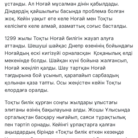
ұстанды. Ал Ноғай мұсалман дінін қабылдады.
Діндердің қайшылығы басында проблема болған
жоқ. Кейін уақыт өте келе Ноғай мен Тоқты
келісімге келе алмай, азаматтық соғыс басталды.
1299 жылы Тоқты Ноғай билігін жауап алуға
аттанды. Шешуші шайқас Днепр өзенінің бойындағы
Ноғайдың ескі кигізүйі орналасқан Қоқанылық елді
мекенінде болды. Шайқан күні бойына жалғансып,
Ноғай жеңіліп қалды. Шау тартқан Ноғай
тағдырына бой ұсынып, қарапайып сарбаздың
қолынан қаза тапты. Осы жеңістен кейін Тоқты
елордаға оралды.
Тоқты билік құрған соңғы жылдары ұлыстағы
элитаны өзінің бақылауына алды. Жошы Ұлысында
орталықтан басқару нығайып, саяси тұрақтылық
пен тәртіп орнады. Кейінгі ұрпақтарға қалған
аңыздардың бірінде «Тоқты билік еткен кезеңде