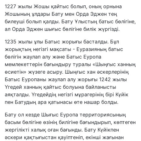
1227 жылы Жошы қайтыс болып, оның орнына
Жошының ұлдары Бату мен Орда Эджен тең
билеуші болып қалды. Бату Ұлыстың батыс бөлігіне,
ал Орда Эджен шығыс бөлігіне билік жүргізді.
1235 жылы ұлы Батыс жорығы басталды. Бұл
жорықтың негізгі мақсаты - Еуразияның батыс
бөлігін жаулап алу және Батыс Еуропа
мемлекеттерін бағындыру туралы «Шыңғыс ханның
өсиетін» жүзеге асыру. Шыңғыс хан әскерлерінің
Батыс Еуропаны жаулап алу жорығы 1242 жылы
Үгедей ханның қайтыс болуына байланысты
аяқталды. Үгедейдің негізгі мұрагерінің бірі Күйік
пен Батудың ара қатынасы өте нашар болды.
Бату ол кезде Шығыс Еуропа территориясының
басым бөлігіне өзінің билігіне бағындырып, көптеген
жергілікті халық оған бағынды. Бату Күйікпен
әскери қақтығыстан қауіптеніп, екінші жағынан