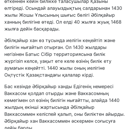
өткеннен кейін билікке таласушылар Қазыны
өлтіреді. Осындай алауыздықтың салдарынан 1430
жылы Жошы Ұлысының шығыс бөлігі Әбілқайыр
ханның билігіне өтеді. Ол елді 40 жылға жуық 1468
жылға дейін басқарады.
Әбілқайыр хан өз тұсында иелігін кеңейтіп және
билігін нығайтып отырған. Ол 1430 жылдары
негізінен Батыс Сібір территориясына билік
жүргізіп келсе, уақыт өте келе өзінің билік ету
аумағын кеңейтті. 1440 жылы оның иелігіне
Оңтүстік Қазақстандағы қалалар кірді.
Бас кезінде Әбірқайыр ханды Едігенің немересі
Ваккасом қолдап отырды және Ваккасомның
көмегімен ол өзінің билігін нығайтты, алайда 1440
жылдың екінші жартысында Әбілқайыр
Ваккасоммен келіспей қалып, оны биліктен айырды.
Әбірқайыр хан Ваккасоммен әскермен соғысуға
дейін барды.