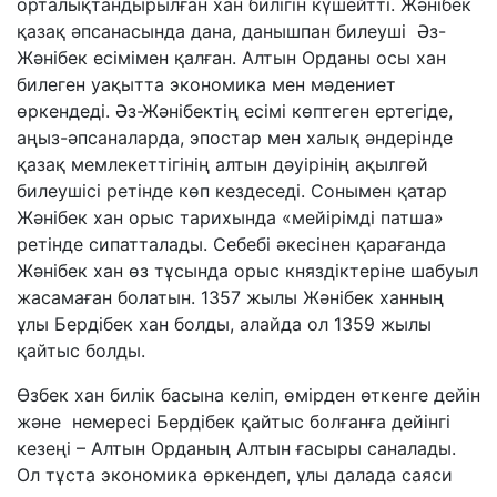
орталықтандырылған хан билігін күшейтті. Жәнібек
қазақ әпсанасында дана, данышпан билеуші Әз-
Жәнібек есімімен қалған. Алтын Орданы осы хан
билеген уақытта экономика мен мәдениет
өркендеді. Әз-Жәнібектің есімі көптеген ертегіде,
аңыз-әпсаналарда, эпостар мен халық әндерінде
қазақ мемлекеттігінің алтын дәуірінің ақылгөй
билеушісі ретінде көп кездеседі. Сонымен қатар
Жәнібек хан орыс тарихында «мейірімді патша»
ретінде сипатталады. Себебі әкесінен қарағанда
Жәнібек хан өз тұсында орыс княздіктеріне шабуыл
жасамаған болатын. 1357 жылы Жәнібек ханның
ұлы Бердібек хан болды, алайда ол 1359 жылы
қайтыс болды.
Өзбек хан билік басына келіп, өмірден өткенге дейін
және немересі Бердібек қайтыс болғанға дейінгі
кезеңі – Алтын Орданың Алтын ғасыры саналады.
Ол тұста экономика өркендеп, ұлы далада саяси