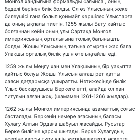
Монгол хандығына формальды бағынса , оның
беделі бәрінен биік болды. Ол өз Ұлысының жеке
билеушісі ғана болып қоймайғ көршілес Ұлыстарға
да оның ықпалы тиетін. 1255 жылы Бату қайтыс
болғаннан кейін оның ұлы Сартақа Монгол
империясының орталығына толық бағынышты
болды. Жошы Ұлысының тағына отырған жас бала
Улақшы орталық билік үшін өте ыңғайлы еді.
1259 жылы Меңгу хан мен Улақшының бір уақытта
қайтыс болуы Жошы Ұлысын алғаш рет қатты
саяси дағдарысқа ұшыратты. Нәтижесінде билік
Ұлыс басқарушысы Беркеге өтті, алайда ол хан
титулын алған жоқ. (шамамен 1261-1266 жылдар).
1262 жылы Монгол империясында азаматтық соғыс
басталады. Беркенің немере ағасының баласы
Хулагу Алтын Ордаға шабуыл жасайды. Русьтар
Берке билігіне қарсы шығады. Берке Хулагудың
әсеріне қарсы тұру үшін жеткіншектерді әскерге