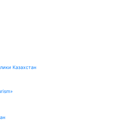
лики Казахстан
rism»
тан