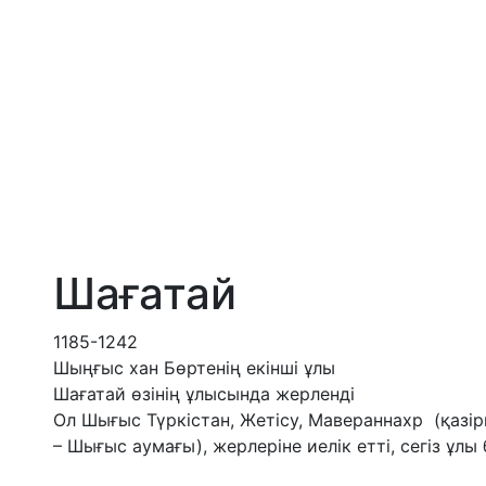
Шағатай
1185-1242
Шыңғыс хан Бөртенің екінші ұлы
Шағатай өзінің ұлысында жерленді
Ол Шығыс Түркістан, Жетісу, Мавераннахр (қазір
– Шығыс аумағы), жерлеріне иелік етті, сегіз ұлы