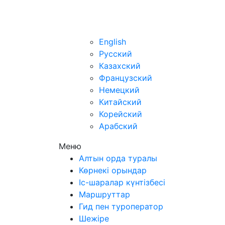
kz
English
Русский
Казахский
Французский
Немецкий
Китайский
Корейский
Арабский
Меню
Алтын орда туралы
Көрнекі орындар
Іс-шаралар күнтізбесі
Маршруттар
Гид пен туроператор
Шежіре