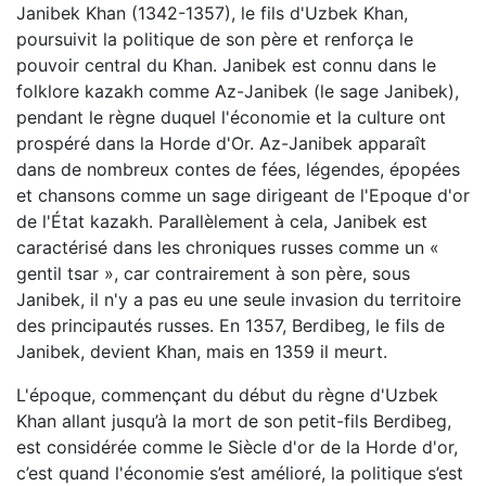
Janibek Khan (1342-1357), le fils d'Uzbek Khan,
poursuivit la politique de son père et renforça le
pouvoir central du Khan. Janibek est connu dans le
folklore kazakh comme Az-Janibek (le sage Janibek),
pendant le règne duquel l'économie et la culture ont
prospéré dans la Horde d'Or. Az-Janibek apparaît
dans de nombreux contes de fées, légendes, épopées
et chansons comme un sage dirigeant de l'Epoque d'or
de l'État kazakh. Parallèlement à cela, Janibek est
caractérisé dans les chroniques russes comme un «
gentil tsar », car contrairement à son père, sous
Janibek, il n'y a pas eu une seule invasion du territoire
des principautés russes. En 1357, Berdibeg, le fils de
Janibek, devient Khan, mais en 1359 il meurt.
L'époque, commençant du début du règne d'Uzbek
Khan allant jusqu’à la mort de son petit-fils Berdibeg,
est considérée comme le Siècle d'or de la Horde d'or,
c’est quand l'économie s’est amélioré, la politique s’est