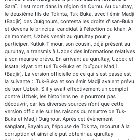
Saraï. Il est mort dans la région de Qurnu. Au qurultay,
le deuxième fils de Tokhta, Tuk-Buka, avec l'émir Madji
(Badjir) des Ouïghours, contesta les droits d'Isan-Buka
et devena le principal candidat à l'élection du khan. A
ce moment, Uzbek venait au qurultay pour y
participer. Kutluk-Timour, son cousin, déjà présent au
qurultay, a transmis à Uzbek des informations relatives
à son meurtre prévu. En arrivant au qurultay, Uzbek et
Issatai kiyat ont tué Tuk-Buka et l’ouïgour Madji
(Badjir). La version officielle de ce qui s'est passé est
la suivante : Tuk-Buka et son émir Madji avaient prévu
de tuer Uzbek. S'il y avait effectivement un complot
contre Uzbek, les historiens ne le pourront pas
découvrir, car les diverses sources n’ont que cette
version officielle sur les raisons du meurtre de Tuk-
Buka et Madji Ouïghour. Après cet évènement
sanglant, Bayaloun, l'épouse de Tokhta, recourut à la
corruption et ainsi elle put obtenir au qurultay