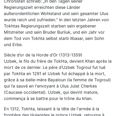
Chronisten schrieb: „In den Tagen seiner
Regierungszeit erreichten diese Länder
außerordentlichen Wohlstand und sein gesamter Ulus
wurde reich und zufrieden.“ In den letzten Jahren von
Tokhtas Regierungszeit starben sein ergebener
Mitstreiter und sein Bruder Burliuk, und ein Jahr vor
dem Tod von Tokhta selbst starb Ilbasar, sein Sohn
und Erbe.
Siècle d’or de la Horde d’Or (1313-1359)
Uzbek, le fils du frère de Tokhta, devient Khan après la
mort de ce dernier. Le père d’Uzbek Togroul fut tué
par Tokhta en 1291 et Uzbek fut échappé à la mort,
grâce à sa belle-mère Bayaloun (la femme de Togroul)
qui l’a sauvé en l'envoyant à Ulus Julat Cherkes
(Caucase occidental). Uzbek, qui devint mature,
commença à se battre pour le trône du khan.
En 1312, Tokhta, laissant à la tête de l'armée à la
frontière des Hulagides le prince Uzbek, retourna à