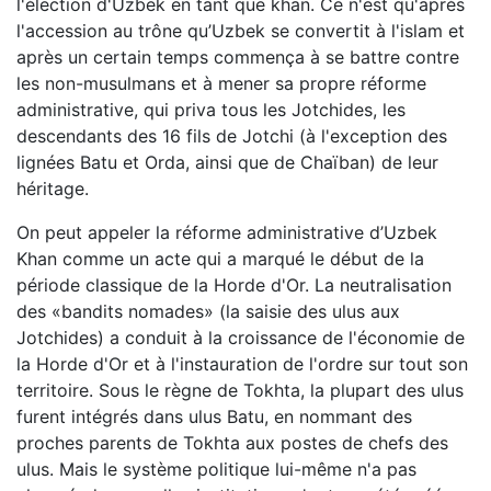
l'élection d'Uzbek en tant que khan. Ce n'est qu'après
l'accession au trône qu’Uzbek se convertit à l'islam et
après un certain temps commença à se battre contre
les non-musulmans et à mener sa propre réforme
administrative, qui priva tous les Jotchides, les
descendants des 16 fils de Jotchi (à l'exception des
lignées Batu et Orda, ainsi que de Chaïban) de leur
héritage.
On peut appeler la réforme administrative d’Uzbek
Khan comme un acte qui a marqué le début de la
période classique de la Horde d'Or. La neutralisation
des «bandits nomades» (la saisie des ulus aux
Jotchides) a conduit à la croissance de l'économie de
la Horde d'Or et à l'instauration de l'ordre sur tout son
territoire. Sous le règne de Tokhta, la plupart des ulus
furent intégrés dans ulus Batu, en nommant des
proches parents de Tokhta aux postes de chefs des
ulus. Mais le système politique lui-même n'a pas