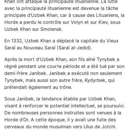
Khan ont attaqué la principauté lituanienne. La lutte
avec la principauté lituanienne est devenue la tâche
principale d’Uzbek Khan, car à cause des Lituaniens, la
Horde a perdu le contrôle sur Volyn et sur Kiev, sous
Uzbek Khan sur Smolensk.
En 1332, Uzbek Khan a déplacé la capitale du Vieux
Saraï au Nouveau Saraï (Saraï al-Jedid).
Après la mort d'Uzbek Khan, son fils aîné Tynybek a
régné pendant une courte période et a été tué par son
demi-frère Janibek. Janibek a exécuté non seulement
Tynybek, mais aussi son autre frère, Kydyrbek, qui
prétendait également au trône.
Sous Janibek, la tendance établie par Uzbek Khan,
visant à renforcer le potentiel intellectuel, se poursuivi.
De nombreuses personnes instruites sont venues à la
Horde d’Or. A cette époque, il y avait une fuite des
cerveaux du monde musulman vers Ulus de Jotchi.