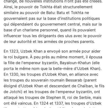
changé, de nouvelles institutions n'ont pas été créées.
Ainsi, le pouvoir de Tokhta était structurellement
similaire au pouvoir de Batu: Batu et Tokhta ne
gouvernaient pas sur la base d'institutions politiques
qui dépendaient du gouvernement central, mais sur la
base d'un charisme personnel, quand ils pouvaient
influencer tous les dirigeants des ulus avec le pouvoir
de leur autorité et les armées de proches parents.
En 1323, Uzbek Khan a envoyé son armée pour aider
le roi bulgare. À peu près au même moment, il épousa
la fille de l'empereur byzantin, Bayaloun-Khatun (elle
porta le même nom que la belle-mère d'Uzbek Khan).
En 1330, les troupes d’Uzbek Khan, en alliance avec
les troupes du souverain roumain Bessarab (parent
éloigné d’Uzbek Khan et descendant de Chaïban, le fils
de Jotchi) et les troupes de l'empereur byzantin, ont
attaqué les troupes de Stephen III, roi de Serbie, mais
ont été vaincus. En 1324 et 1337, les troupes d'Uzbek