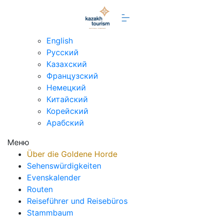
de
English
Русский
Казахский
Французский
Немецкий
Китайский
Корейский
Арабский
Меню
Über die Goldene Horde
Sehenswürdigkeiten
Evenskalender
Routen
Reiseführer und Reisebüros
Stammbaum