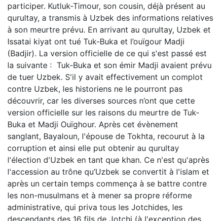
participer. Kutluk-Timour, son cousin, déjà présent au
qurultay, a transmis à Uzbek des informations relatives
à son meurtre prévu. En arrivant au qurultay, Uzbek et
Issatai kiyat ont tué Tuk-Buka et l’ouïgour Madji
(Badjir). La version officielle de ce qui s'est passé est
la suivante : Tuk-Buka et son émir Madji avaient prévu
de tuer Uzbek. S'il y avait effectivement un complot
contre Uzbek, les historiens ne le pourront pas
découvrir, car les diverses sources n’ont que cette
version officielle sur les raisons du meurtre de Tuk-
Buka et Madji Ouïghour. Après cet évènement
sanglant, Bayaloun, l'épouse de Tokhta, recourut à la
corruption et ainsi elle put obtenir au qurultay
l'élection d'Uzbek en tant que khan. Ce n'est qu'après
l'accession au trône qu’Uzbek se convertit à l'islam et
après un certain temps commença à se battre contre
les non-musulmans et à mener sa propre réforme
administrative, qui priva tous les Jotchides, les
descendants des 16 fils de Jotchi (à l'exception des