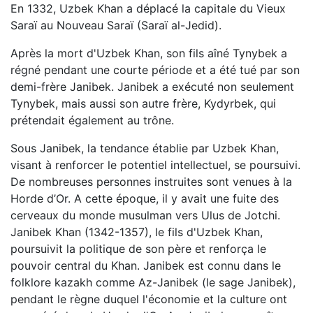
En 1332, Uzbek Khan a déplacé la capitale du Vieux
Saraï au Nouveau Saraï (Saraï al-Jedid).
Après la mort d'Uzbek Khan, son fils aîné Tynybek a
régné pendant une courte période et a été tué par son
demi-frère Janibek. Janibek a exécuté non seulement
Tynybek, mais aussi son autre frère, Kydyrbek, qui
prétendait également au trône.
Sous Janibek, la tendance établie par Uzbek Khan,
visant à renforcer le potentiel intellectuel, se poursuivi.
De nombreuses personnes instruites sont venues à la
Horde d’Or. A cette époque, il y avait une fuite des
cerveaux du monde musulman vers Ulus de Jotchi.
Janibek Khan (1342-1357), le fils d'Uzbek Khan,
poursuivit la politique de son père et renforça le
pouvoir central du Khan. Janibek est connu dans le
folklore kazakh comme Az-Janibek (le sage Janibek),
pendant le règne duquel l'économie et la culture ont