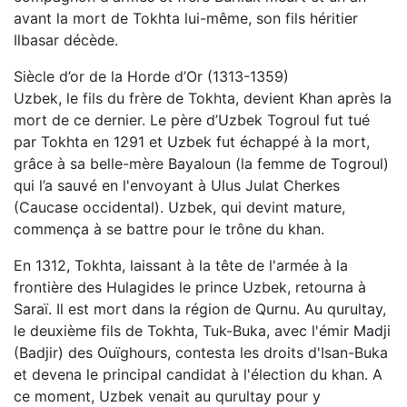
avant la mort de Tokhta lui-même, son fils héritier
Ilbasar décède.
Siècle d’or de la Horde d’Or (1313-1359)
Uzbek, le fils du frère de Tokhta, devient Khan après la
mort de ce dernier. Le père d’Uzbek Togroul fut tué
par Tokhta en 1291 et Uzbek fut échappé à la mort,
grâce à sa belle-mère Bayaloun (la femme de Togroul)
qui l’a sauvé en l'envoyant à Ulus Julat Cherkes
(Caucase occidental). Uzbek, qui devint mature,
commença à se battre pour le trône du khan.
En 1312, Tokhta, laissant à la tête de l'armée à la
frontière des Hulagides le prince Uzbek, retourna à
Saraï. Il est mort dans la région de Qurnu. Au qurultay,
le deuxième fils de Tokhta, Tuk-Buka, avec l'émir Madji
(Badjir) des Ouïghours, contesta les droits d'Isan-Buka
et devena le principal candidat à l'élection du khan. A
ce moment, Uzbek venait au qurultay pour y