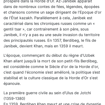
prospéré dans la Horde d'Or. Az-Janibek apparaît
dans de nombreux contes de fées, légendes, épopées
et chansons comme un sage dirigeant de l'Epoque d'or
de l'État kazakh. Parallèlement à cela, Janibek est
caractérisé dans les chroniques russes comme un «
gentil tsar », car contrairement à son père, sous
Janibek, il n'y a pas eu une seule invasion du territoire
des principautés russes. En 1357, Berdibeg, le fils de
Janibek, devient Khan, mais en 1359 il meurt.
L'époque, commençant du début du règne d'Uzbek
Khan allant jusqu’à la mort de son petit-fils Berdibeg,
est considérée comme le Siècle d'or de la Horde d'or,
c’est quand l'économie s’est amélioré, la politique s’est
stabilisé et la culture classique de la Horde d’Or s'est
épanouie.
La première guerre civile au sein d’Ulus de Jotchi
(1359-1380)
En 1359, Berdibeg Khan meurt et une crise de dynastie