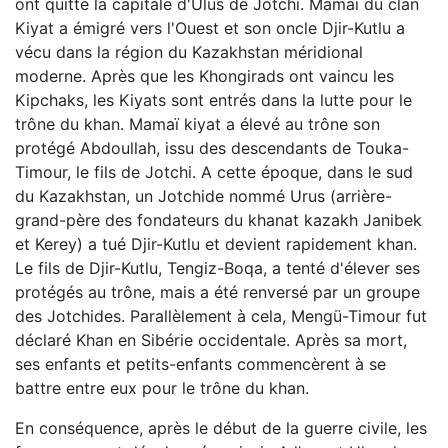
ont quitté la capitale d'Ulus de Jotchi. Mamaï du clan
Kiyat a émigré vers l'Ouest et son oncle Djir-Kutlu a
vécu dans la région du Kazakhstan méridional
moderne. Après que les Khongirads ont vaincu les
Kipchaks, les Kiyats sont entrés dans la lutte pour le
trône du khan. Mamaï kiyat a élevé au trône son
protégé Abdoullah, issu des descendants de Touka-
Timour, le fils de Jotchi. A cette époque, dans le sud
du Kazakhstan, un Jotchide nommé Urus (arrière-
grand-père des fondateurs du khanat kazakh Janibek
et Kerey) a tué Djir-Kutlu et devient rapidement khan.
Le fils de Djir-Kutlu, Tengiz-Boqa, a tenté d'élever ses
protégés au trône, mais a été renversé par un groupe
des Jotchides. Parallèlement à cela, Mengü-Timour fut
déclaré Khan en Sibérie occidentale. Après sa mort,
ses enfants et petits-enfants commencèrent à se
battre entre eux pour le trône du khan.
En conséquence, après le début de la guerre civile, les